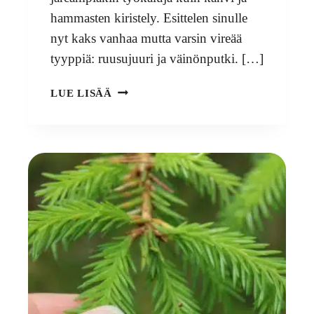
hammasten kiristely. Esittelen sinulle
nyt kaks vanhaa mutta varsin vireää
tyyppiä: ruusujuuri ja väinönputki. […]
METSÄNOMISTAJAT,
LUE LISÄÄ
METSÄ
ON
MUUTAKIN
KUIN
TUKKIPUUTA!