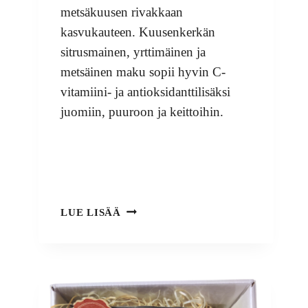
metsäkuusen rivakkaan
kasvukauteen. Kuusenkerkän
sitrusmainen, yrttimäinen ja
metsäinen maku sopii hyvin C-
vitamiini- ja antioksidanttilisäksi
juomiin, puuroon ja keittoihin.
KUUSENKERKKÄJAUHE
LUE LISÄÄ
150
G-
OUTLET