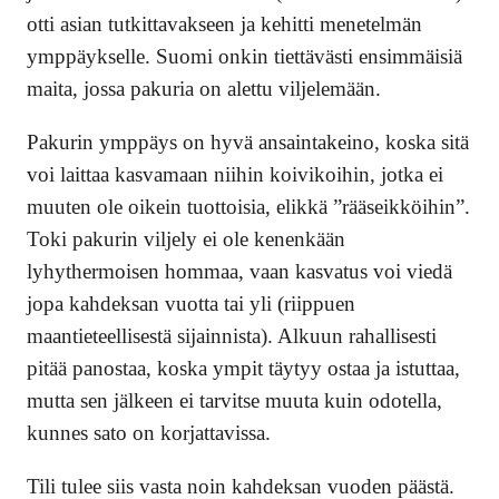
otti asian tutkittavakseen ja kehitti menetelmän
ymppäykselle. Suomi onkin tiettävästi ensimmäisiä
maita, jossa pakuria on alettu viljelemään.
Pakurin ymppäys on hyvä ansaintakeino, koska sitä
voi laittaa kasvamaan niihin koivikoihin, jotka ei
muuten ole oikein tuottoisia, elikkä ”rääseikköihin”.
Toki pakurin viljely ei ole kenenkään
lyhythermoisen hommaa, vaan kasvatus voi viedä
jopa kahdeksan vuotta tai yli (riippuen
maantieteellisestä sijainnista). Alkuun rahallisesti
pitää panostaa, koska ympit täytyy ostaa ja istuttaa,
mutta sen jälkeen ei tarvitse muuta kuin odotella,
kunnes sato on korjattavissa.
Tili tulee siis vasta noin kahdeksan vuoden päästä.