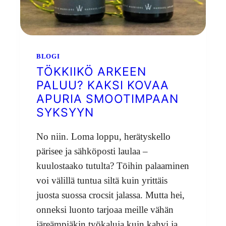
BLOGI
TÖKKIIKÖ ARKEEN
PALUU? KAKSI KOVAA
APURIA SMOOTIMPAAN
SYKSYYN
No niin. Loma loppu, herätyskello
pärisee ja sähköposti laulaa –
kuulostaako tutulta? Töihin palaaminen
voi välillä tuntua siltä kuin yrittäis
juosta suossa crocsit jalassa. Mutta hei,
onneksi luonto tarjoaa meille vähän
järeämpiäkin työkaluja kuin kahvi ja