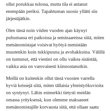
ollut porukkaa tulossa, mutta tila ei antanut
enempään periksi. Tapahtuman suosio yllätti siis
järjestäjätkin.
Olen tässä noin viiden vuoden ajan käynyt
puhumassa eri paikoissa ja seminaareissa siitä, miten
metsänomistajat voisivat hyötyä metsistään
muutenkin kuin tukkipuuna ja avohakkuina. Välillä
on tuntunut, että viestini on ollu vaikea sisäistää,
vaikka asia on varovaisesti kiinnostanutkin.
Meillä on kuitenkin ollut tässä vuosien varrella
hyviä keissejä siitä, miten tällaisia yhteistyökuvioita
on syntynyt. Lähin esimerkki tietysti meidän
omassa yrityksessä, kun olemme maksaneet
metsänomistajille korvausta siitä, että ollaan saatu