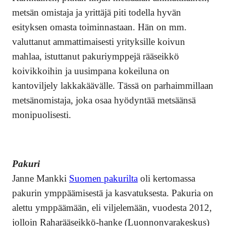
metsän omistaja ja yrittäjä piti todella hyvän
esityksen omasta toiminnastaan. Hän on mm.
valuttanut ammattimaisesti yrityksille koivun
mahlaa, istuttanut pakuriymppejä rääseikkö
koivikkoihin ja uusimpana kokeiluna on
kantoviljely lakkakäävälle. Tässä on parhaimmillaan
metsänomistaja, joka osaa hyödyntää metsäänsä
monipuolisesti.
Pakuri
Janne Mankki
Suomen pakurilta
oli kertomassa
pakurin ymppäämisestä ja kasvatuksesta. Pakuria on
alettu ymppäämään, eli viljelemään, vuodesta 2012,
jolloin Raharääseikkö-hanke (Luonnonvarakeskus)