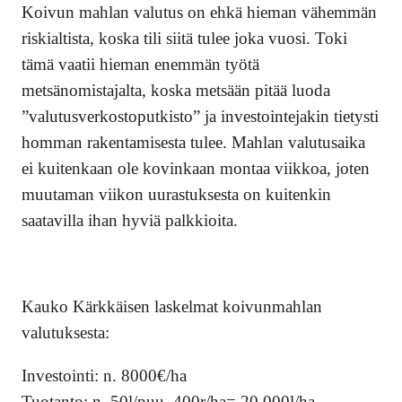
Koivun mahlan valutus on ehkä hieman vähemmän
riskialtista, koska tili siitä tulee joka vuosi. Toki
tämä vaatii hieman enemmän työtä
metsänomistajalta, koska metsään pitää luoda
”valutusverkostoputkisto” ja investointejakin tietysti
homman rakentamisesta tulee. Mahlan valutusaika
ei kuitenkaan ole kovinkaan montaa viikkoa, joten
muutaman viikon uurastuksesta on kuitenkin
saatavilla ihan hyviä palkkioita.
Kauko Kärkkäisen laskelmat koivunmahlan
valutuksesta:
Investointi: n. 8000€/ha
Tuotanto: n. 50l/puu, 400r/ha= 20 000l/ha