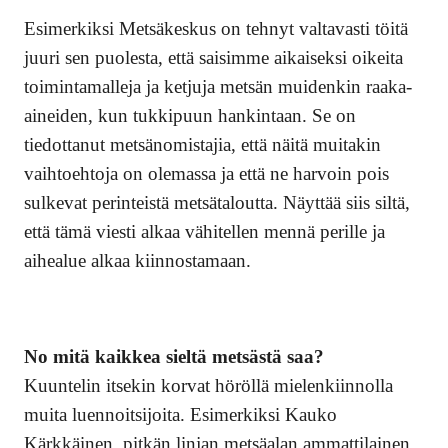
Esimerkiksi Metsäkeskus on tehnyt valtavasti töitä
juuri sen puolesta, että saisimme aikaiseksi oikeita
toimintamalleja ja ketjuja metsän muidenkin raaka-
aineiden, kun tukkipuun hankintaan. Se on
tiedottanut metsänomistajia, että näitä muitakin
vaihtoehtoja on olemassa ja että ne harvoin pois
sulkevat perinteistä metsätaloutta. Näyttää siis siltä,
että tämä viesti alkaa vähitellen mennä perille ja
aihealue alkaa kiinnostamaan.
No mitä kaikkea sieltä metsästä saa?
Kuuntelin itsekin korvat höröllä mielenkiinnolla
muita luennoitsijoita. Esimerkiksi Kauko
Kärkkäinen, pitkän linjan metsäalan ammattilainen,