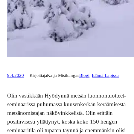
—
9.4.2020
Kirjoittaja
Katja Misikangas
Blogi
, 
Elämä Lapissa
Olin vastikkään Hyödynnä metsän luonnontuotteet-
seminaarissa puhumassa kuusenkerkän keräämisestä
metsänomistajan näkövinkkelistä. Olin erittäin
positiivisesti yllättynyt, koska koko 150 hengen
seminaaritila oli tupaten täynnä ja enemmänkin olisi