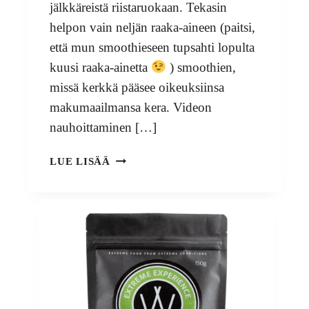
jälkkäreistä riistaruokaan. Tekasin
helpon vain neljän raaka-aineen (paitsi,
että mun smoothieseen tupsahti lopulta
kuusi raaka-ainetta
) smoothien,
missä kerkkä pääsee oikeuksiinsa
makumaailmansa kera. Videon
nauhoittaminen […]
METSÄNOMISTAJAT,
LUE LISÄÄ
METSÄ
ON
MUUTAKIN
KUIN
TUKKIPUUTA!