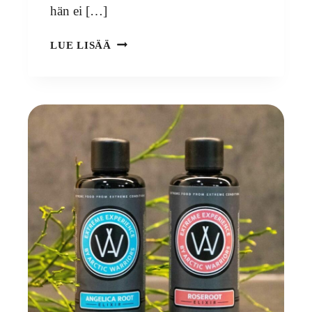
hän ei […]
METSÄNOMISTAJAT,
LUE LISÄÄ
METSÄ
ON
MUUTAKIN
KUIN
TUKKIPUUTA!