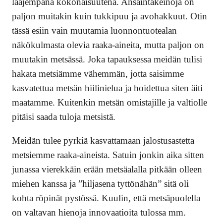
laajempana kokonaisuutena. Ansaintakeinoja on
paljon muitakin kuin tukkipuu ja avohakkuut. Otin
tässä esiin vain muutamia luonnontuotealan
näkökulmasta olevia raaka-aineita, mutta paljon on
muutakin metsässä. Joka tapauksessa meidän tulisi
hakata metsiämme vähemmän, jotta saisimme
kasvatettua metsän hiilinielua ja hoidettua siten äiti
maatamme. Kuitenkin metsän omistajille ja valtiolle
pitäisi saada tuloja metsistä.
Meidän tulee pyrkiä kasvattamaan jalostusastetta
metsiemme raaka-aineista. Satuin jonkin aika sitten
junassa vierekkäin erään metsäalalla pitkään olleen
miehen kanssa ja ”hiljasena tyttönähän” sitä oli
kohta röpinät pystössä. Kuulin, että metsäpuolella
on valtavan hienoja innovaatioita tulossa mm.