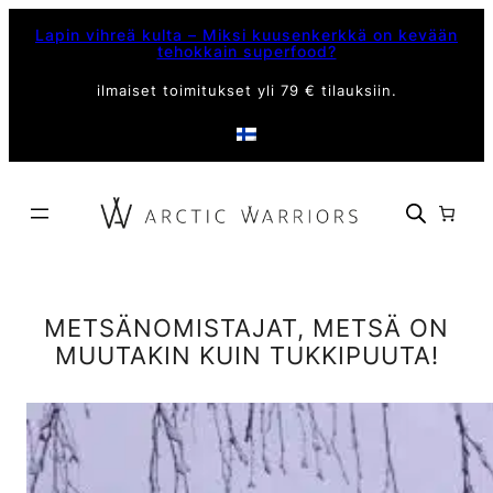
Siirry
Lapin vihreä kulta – Miksi kuusenkerkkä on kevään
sisältöön
tehokkain superfood?
ilmaiset toimitukset yli 79 € tilauksiin.
METSÄNOMISTAJAT, METSÄ ON
MUUTAKIN KUIN TUKKIPUUTA!