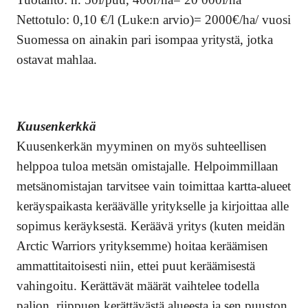
Nettotulo: 0,10 €/l (Luke:n arvio)= 2000€/ha/ vuosi
Suomessa on ainakin pari isompaa yritystä, jotka
ostavat mahlaa.
Kuusenkerkkä
Kuusenkerkän myyminen on myös suhteellisen
helppoa tuloa metsän omistajalle. Helpoimmillaan
metsänomistajan tarvitsee vain toimittaa kartta-alueet
keräyspaikasta keräävälle yritykselle ja kirjoittaa alle
sopimus keräyksestä. Keräävä yritys (kuten meidän
Arctic Warriors yrityksemme) hoitaa keräämisen
ammattitaitoisesti niin, ettei puut keräämisestä
vahingoitu. Kerättävät määrät vaihtelee todella
paljon, riippuen kerättävästä alueesta ja sen puuston