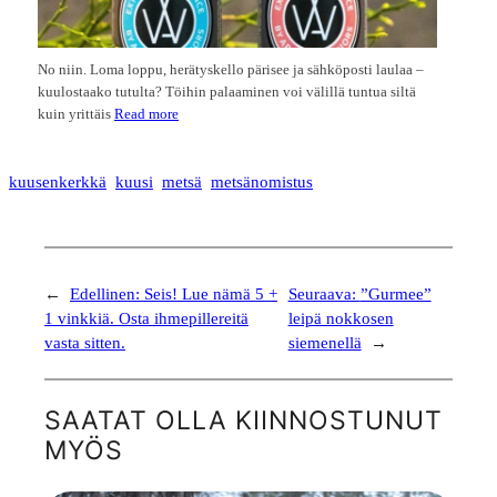
No niin. Loma loppu, herätyskello pärisee ja sähköposti laulaa –
kuulostaako tutulta? Töihin palaaminen voi välillä tuntua siltä
kuin yrittäis
Read more
kuusenkerkkä
kuusi
metsä
metsänomistus
←
Edellinen:
Seis! Lue nämä 5 +
Seuraava:
”Gurmee”
1 vinkkiä. Osta ihmepillereitä
leipä nokkosen
vasta sitten.
siemenellä
→
SAATAT OLLA KIINNOSTUNUT
MYÖS