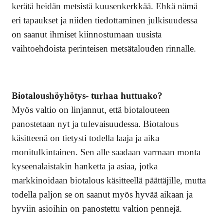
kerätä heidän metsistä kuusenkerkkää. Ehkä nämä
eri tapaukset ja niiden tiedottaminen julkisuudessa
on saanut ihmiset kiinnostumaan uusista
vaihtoehdoista perinteisen metsätalouden rinnalle.
Biotaloushöyhötys- turhaa huttuako?
Myös valtio on linjannut, että biotalouteen
panostetaan nyt ja tulevaisuudessa. Biotalous
käsitteenä on tietysti todella laaja ja aika
monitulkintainen. Sen alle saadaan varmaan monta
kyseenalaistakin hanketta ja asiaa, jotka
markkinoidaan biotalous käsitteellä päättäjille, mutta
todella paljon se on saanut myös hyvää aikaan ja
hyviin asioihin on panostettu valtion pennejä.