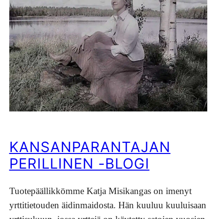
KANSANPARANTAJAN
PERILLINEN -BLOGI
Tuotepäällikkömme Katja Misikangas on imenyt
yrttitietouden äidinmaidosta. Hän kuuluu kuuluisaan