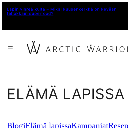
Siirry
Lapin vihreä kulta – Miksi kuusenkerkkä on kevään
tehokkain superfood?
sisältöön
ELÄMÄ LAPISSA
Blogi
Elämä lapissa
Kampanjat
Resep