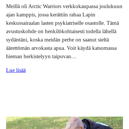
Meillä oli Arctic Warriors verkkokaupassa joulukuun
ajan kamppis, jossa kerättiin rahaa Lapin
keskussairaalan lasten psykiatriselle osastolle. Tämä
avustuskohde on henkilökohtaisesti todella lähellä
sydäntäni, koska meidän perhe on saanut sieltä
äärettömän arvokasta apua. Voit käydä katsomassa
hieman herkistelyyn taipuvan…
Lue lisää