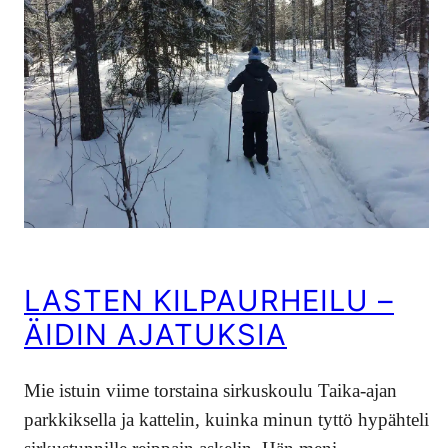
LASTEN KILPAURHEILU –
ÄIDIN AJATUKSIA
Mie istuin viime torstaina sirkuskoulu Taika-ajan
parkkiksella ja kattelin, kuinka minun tyttö hypähteli