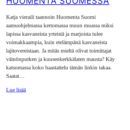
HUOMENTA SUOMESSA
Katja vieraili taannoin Huomenta Suomi
aamuohjelmassa kertomassa muun muassa miksi
lapissa kasvaneista yrteistä ja marjoista tulee
voimakkaampia, kuin etelämpänä kasvaneista
lajitovereistaan. Ja mitäs mieltä olivat toimittajat
väinönputken ja kuusenkerkkälaten mausta? Käy
katsomassa koko haastattelu tämän linkin takaa.
Saatat…
Lue lisää