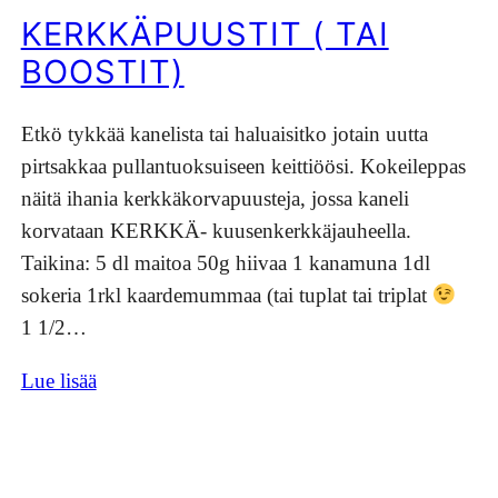
KERKKÄPUUSTIT ( TAI
BOOSTIT)
Etkö tykkää kanelista tai haluaisitko jotain uutta
pirtsakkaa pullantuoksuiseen keittiöösi. Kokeileppas
näitä ihania kerkkäkorvapuusteja, jossa kaneli
korvataan KERKKÄ- kuusenkerkkäjauheella.
Taikina: 5 dl maitoa 50g hiivaa 1 kanamuna 1dl
sokeria 1rkl kaardemummaa (tai tuplat tai triplat
1 1/2…
Lue lisää