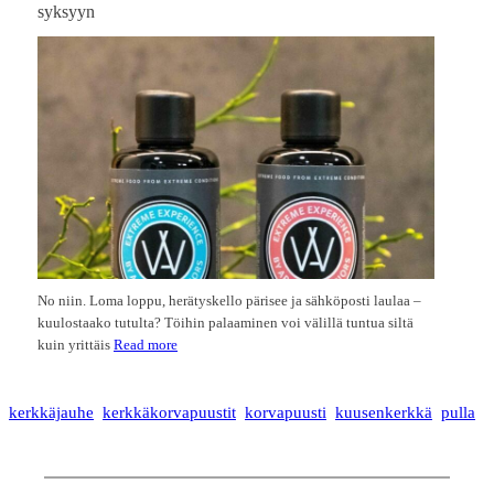
syksyyn
No niin. Loma loppu, herätyskello pärisee ja sähköposti laulaa –
kuulostaako tutulta? Töihin palaaminen voi välillä tuntua siltä
kuin yrittäis
Read more
kerkkäjauhe
kerkkäkorvapuustit
korvapuusti
kuusenkerkkä
pulla