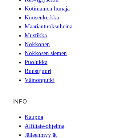
Kotimainen hunaja
Kuusenkerkkä
Maariantuoksuheinä
Mustikka
Nokkonen
Nokkosen siemen
Puolukka
Ruusujuuri
Väinönputki
INFO
Kauppa
Affiliate-ohjelma
Jälleenmyyjät