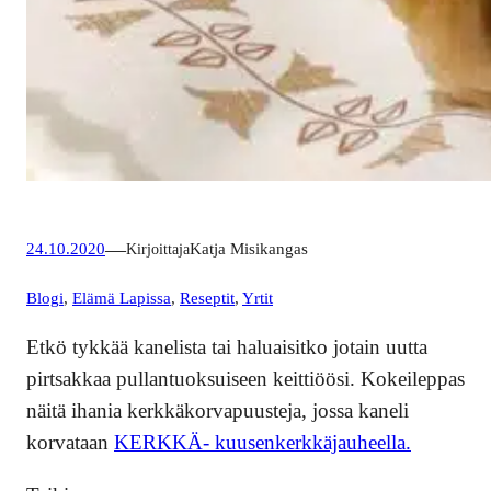
—
24.10.2020
Kirjoittaja
Katja Misikangas
Blogi
, 
Elämä Lapissa
, 
Reseptit
, 
Yrtit
Etkö tykkää kanelista tai haluaisitko jotain uutta
pirtsakkaa pullantuoksuiseen keittiöösi. Kokeileppas
näitä ihania kerkkäkorvapuusteja, jossa kaneli
korvataan
KERKKÄ- kuusenkerkkäjauheella.