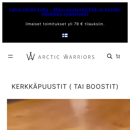
Siirry
Lapin vihreä kulta – Miksi kuusenkerkkä on kevään
sisältöön
tehokkain superfood?
ilmaiset toimitukset yli 79 € tilauksiin.
KERKKÄPUUSTIT ( TAI BOOSTIT)