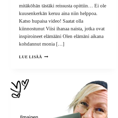
mitäköhän tästäki reissusta opittiin… Ei ole
kuusenkerkän keruu aina niin helppoa.
Katso hupaisa video! Saatat olla
kiinnostunut Viisi ihanaa naista, jotka ovat
inspiroineet elämääni Olen elämäni aikana
kohdannut monia […]
KERKKÄPUUSTIT
LUE LISÄÄ
(
TAI
BOOSTIT)