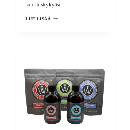
suorituskykyäsi.
RUUSUJUURI-
LUE LISÄÄ
60
KAPSELIA