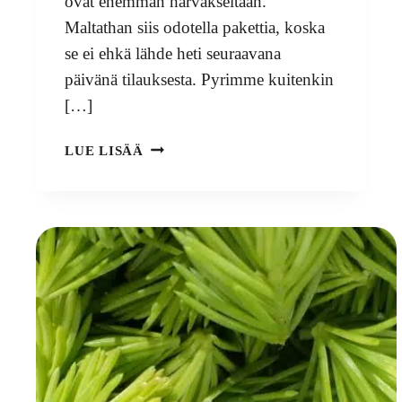
ovat enemmän harvakseltaan.
Maltathan siis odotella pakettia, koska
se ei ehkä lähde heti seuraavana
päivänä tilauksesta. Pyrimme kuitenkin
[…]
KERKKÄPUUSTIT
LUE LISÄÄ
(
TAI
BOOSTIT)