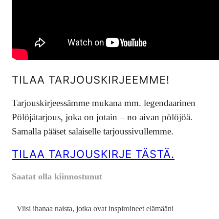
TILAA TARJOUSKIRJEEMME!
Tarjouskirjeessämme mukana mm. legendaarinen
Pölöjätarjous, joka on jotain – no aivan pölöjöä.
Samalla pääset salaiselle tarjoussivullemme.
TILAA TARJOUSKIRJE TÄSTÄ.
Saatat olla kiinnostunut
Viisi ihanaa naista, jotka ovat inspiroineet elämääni