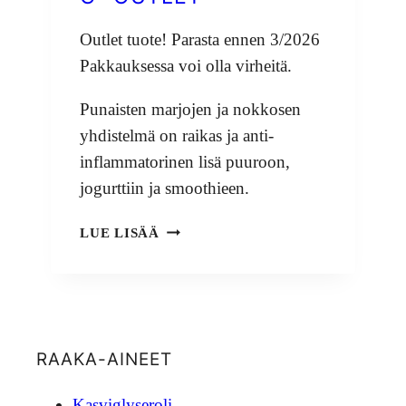
Outlet tuote! Parasta ennen 3/2026
Pakkauksessa voi olla virheitä.
Punaisten marjojen ja nokkosen
yhdistelmä on raikas ja anti-
inflammatorinen lisä puuroon,
jogurttiin ja smoothieen.
NOKKONEN
LUE LISÄÄ
&
PUNAISET
MARJAT
40
G-
OUTLET
RAAKA-AINEET
Kasviglyseroli