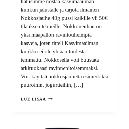
halusimme nostaa kasvimaailman
kunkun jalustalle ja tarjota ilmainen
Nokkosjauhe 40g pussi kaikille yli 50€
tilauksen tehneille. Nokkonenhan on
yksi maapallon ravintotiheimpiä
kasveja, joten titteli Kasvimaailman
kunkku ei ole yhtään tuulesta
temmattu. Nokkosella voit buustata
arkiruokaasi ravinnepitoisemmaksi.
Voit käyttää nokkosjauhetta esimerkiksi
puuroihin, jogurtteihin, […]
KERKKÄPUUSTIT
LUE LISÄÄ
(
TAI
BOOSTIT)