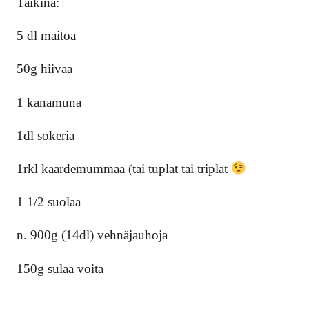
Taikina:
5 dl maitoa
50g hiivaa
1 kanamuna
1dl sokeria
1rkl kaardemummaa (tai tuplat tai triplat
1 1/2 suolaa
n. 900g (14dl) vehnäjauhoja
150g sulaa voita