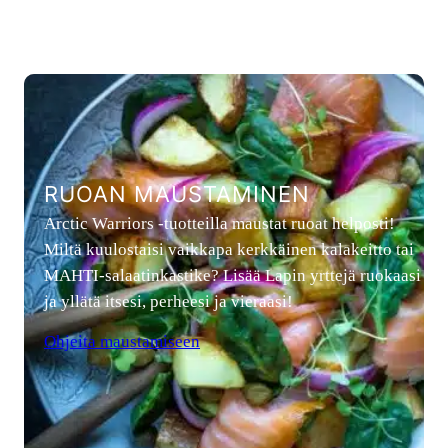
RUOAN MAUSTAMINEN
Arctic Warriors -tuotteilla maustat ruoat helposti!
Miltä kuulostaisi vaikkapa kerkkäinen kalakeitto tai
MAHTI-salaatinkastike? Lisää Lapin yrttejä ruokaasi
ja yllätä itsesi, perheesi ja vieraasi!
Ohjeita maustamiseen