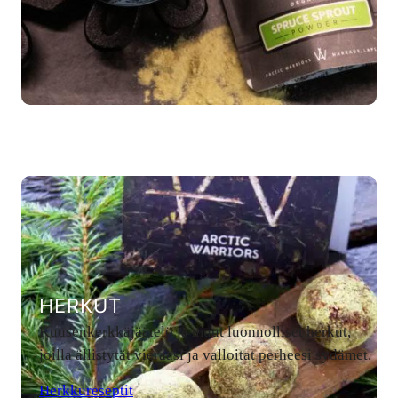
HERKUT
Kuusenkerkkäjäätelö ja muut luonnolliset herkut,
joilla ällistytät vieraasi ja valloitat perheesi sydämet.
Herkkureseptit