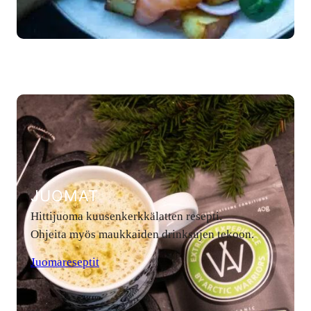
JUOMAT
Hittijuoma kuusenkerkkälatten resepti.
Ohjeita myös maukkaiden drinksujen tekoon.
Juomareseptit