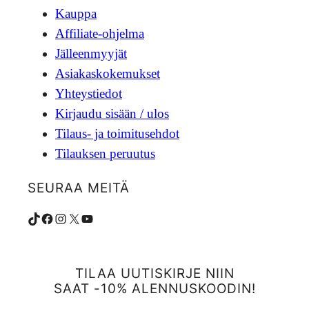
Kauppa
Affiliate-ohjelma
Jälleenmyyjät
Asiakaskokemukset
Yhteystiedot
Kirjaudu sisään / ulos
Tilaus- ja toimitusehdot
Tilauksen peruutus
SEURAA MEITÄ
TikTok
Facebook
Instagram
X
YouTube
TILAA UUTISKIRJE NIIN
SAAT -10% ALENNUSKOODIN!