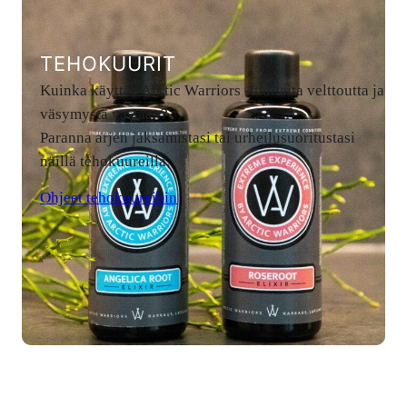
TEHOKUURIT
Kuinka käyttää Arctic Warriors -tuotteita velttoutta ja
väsymystä vastaan?
Paranna arjen jaksamistasi tai urheilusuoritustasi
näillä tehokuureilla.
Ohjeet tehokuureihin