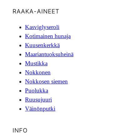
RAAKA-AINEET
Kasviglyseroli
Kotimainen hunaja
Kuusenkerkkä
Maariantuoksuheinä
Mustikka
Nokkonen
Nokkosen siemen
Puolukka
Ruusujuuri
Väinönputki
INFO