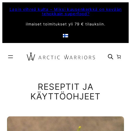
Siirry
Lapin vihreä kulta – Miksi kuusenkerkkä on kevään
sisältöön
tehokkain superfood?
ilmaiset toimitukset yli 79 € tilauksiin.
RESEPTIT JA
KÄYTTÖOHJEET