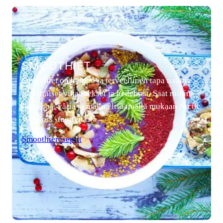
SMOOTHIET
Smoothiet on helppo ja terveellinen tapa nauttia
päivittäiset vihannekset ja hedelmät. Saat niihin
lisätehoa, väriä ja makua lisäämällä mukaan Arctic
Warriors -tuotteita.
Smoothiereseptit