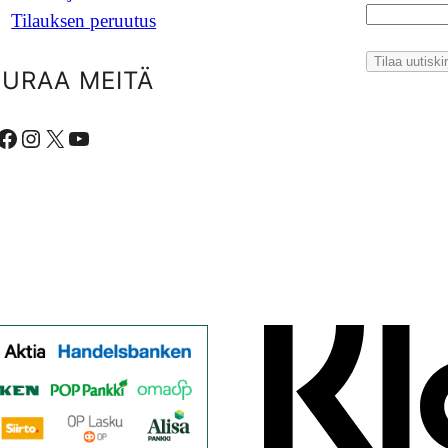
Tilauksen peruutus
EURAA MEITÄ
ebook
Instagram
X
YouTube