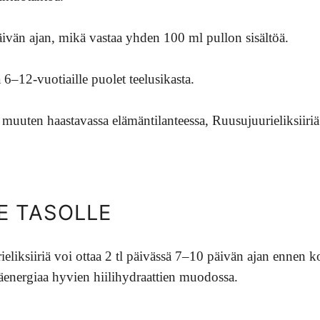
 päivän ajan, mikä vastaa yhden 100 ml pullon sisältöä.
a 6–12-vuotiaille puolet teelusikasta.
 muuten haastavassa elämäntilanteessa, Ruusujuurieliksiiriä
E TASOLLE
liksiiriä voi ottaa 2 tl päivässä 7–10 päivän ajan ennen ko
isäenergiaa hyvien hiilihydraattien muodossa.