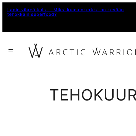
Siirry
Lapin vihreä kulta – Miksi kuusenkerkkä on kevään
tehokkain superfood?
sisältöön
TEHOKUUR