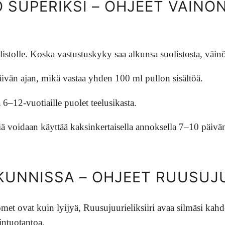
 SUPERIKSI – OHJEET VÄINÖN
listolle. Koska vastustuskyky saa alkunsa suolistosta, väinö
 päivän ajan, mikä vastaa yhden 100 ml pullon sisältöä.
a 6–12-vuotiaille puolet teelusikasta.
riä voidaan käyttää kaksinkertaisella annoksella 7–10 päivän
KUNNISSA – OHJEET RUUSUJU
omet ovat kuin lyijyä, Ruusujuurieliksiiri avaa silmäsi kahd
nintuotantoa.