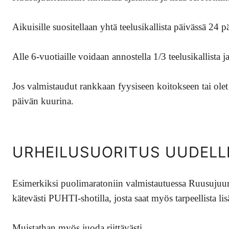
Aikuisille suositellaan yhtä teelusikallista päivässä 24
Alle 6-vuotiaille voidaan annostella 1/3 teelusikallista j
Jos valmistaudut rankkaan fyysiseen koitokseen tai olet
päivän kuurina.
URHEILUSUORITUS UUDELL
Esimerkiksi puolimaratoniin valmistautuessa Ruusujuurie
kätevästi PUHTI-shotilla, josta saat myös tarpeellista l
Muistathan myös juoda riittävästi.