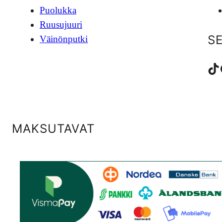
Puolukka
Ruusujuuri
S
Väinönputki
TikTok
Fac
MAKSUTAVAT