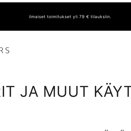
ilmaiset toimitukset yli 79 € tilauksiin.
IT JA MUUT KÄY