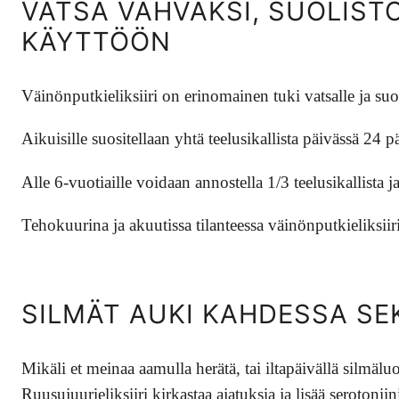
VATSA VAHVAKSI, SUOLISTO
KÄYTTÖÖN
Väinönputkieliksiiri on erinomainen tuki vatsalle ja suo
Aikuisille suositellaan yhtä teelusikallista päivässä 24
Alle 6-vuotiaille voidaan annostella 1/3 teelusikallista j
Tehokuurina ja akuutissa tilanteessa väinönputkieliksii
SILMÄT AUKI KAHDESSA SE
Mikäli et meinaa aamulla herätä, tai iltapäivällä silmälu
Ruusujuurieliksiiri kirkastaa ajatuksia ja lisää serotonii