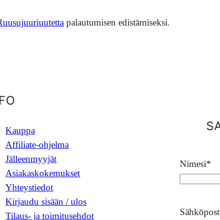
Ruusujuuriuutetta
palautumisen edistämiseksi.
NFO
S
Kauppa
Affiliate-ohjelma
Jälleenmyyjät
Nimesi
*
Asiakaskokemukset
Yhteystiedot
Kirjaudu sisään / ulos
Sähköpost
Tilaus- ja toimitusehdot