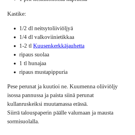
Kastike:
1/2 dl neitsytoliiviöljyä
1/4 dl valkoviinietikkaa
1-2 tl
Kuusenkerkkäjauhetta
ripaus suolaa
1 tl hunajaa
ripaus mustapippuria
Pese perunat ja kuutioi ne. Kuumenna oliiviöljy
isossa pannussa ja paista siinä perunat
kullanruskeiksi muutamassa erässä.
Siirrä talouspaperin päälle valumaan ja mausta
sormisuolalla.