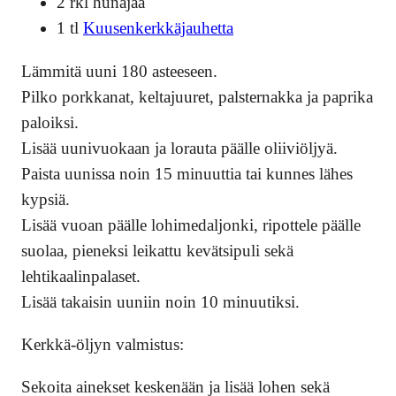
2 rkl hunajaa
1 tl
Kuusenkerkkäjauhetta
Lämmitä uuni 180 asteeseen.
Pilko porkkanat, keltajuuret, palsternakka ja paprika
paloiksi.
Lisää uunivuokaan ja lorauta päälle oliiviöljyä.
Paista uunissa noin 15 minuuttia tai kunnes lähes
kypsiä.
Lisää vuoan päälle lohimedaljonki, ripottele päälle
suolaa, pieneksi leikattu kevätsipuli sekä
lehtikaalinpalaset.
Lisää takaisin uuniin noin 10 minuutiksi.
Kerkkä-öljyn valmistus:
Sekoita ainekset keskenään ja lisää lohen sekä