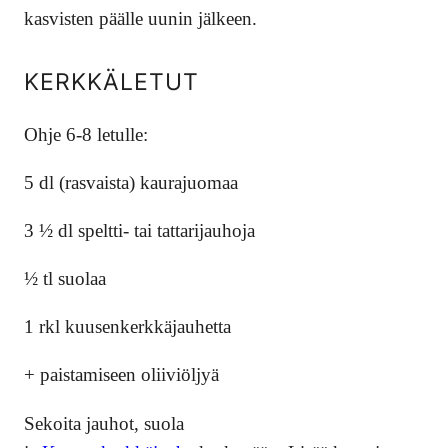
kasvisten päälle uunin jälkeen.
KERKKÄLETUT
Ohje 6-8 letulle:
5 dl (rasvaista) kaurajuomaa
3 ½ dl speltti- tai tattarijauhoja
½ tl suolaa
1 rkl kuusenkerkkäjauhetta
+ paistamiseen oliiviöljyä
Sekoita jauhot, suola