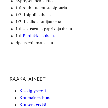
hyppysellinen suolaa
1 tl rouhittua mustapippuria
1/2 tl sipulijauhetta
1/2 tl valkosipulijauhetta
1 tl savustettua paprikajauhetta
1 tl
Puolukkajauhetta
ripaus chilimaustetta
RAAKA-AINEET
Kasviglyseroli
Kotimainen hunaja
Kuusenkerkkä