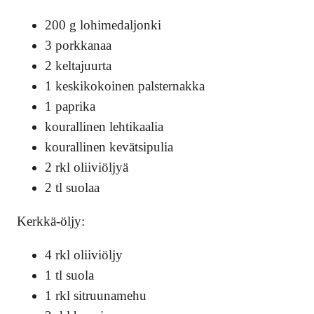
200 g lohimedaljonki
3 porkkanaa
2 keltajuurta
1 keskikokoinen palsternakka
1 paprika
kourallinen lehtikaalia
kourallinen kevätsipulia
2 rkl oliiviöljyä
2 tl suolaa
Kerkkä-öljy:
4 rkl oliiviöljy
1 tl suola
1 rkl sitruunamehu