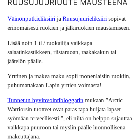
RUUSUJUURIUUTE MAUSTEENA
Väinönputkieliksiiri
ja
Ruusujuurieliksiiri
sopivat
erinomaisesti ruokien ja jälkiruokien maustamiseen.
Lisää noin 1 tl / ruokailija vaikkapa
salaatinkastikkeen, riistaruoan, raakakakun tai
jäätelön päälle.
Yrttinen ja makea maku sopii monenlaisiin ruokiin,
puhumattakaan Lapin yrttien voimasta!
Tunnetun hyvinvointibloggarin
mukaan ”Arctic
Warriorsin tuotteet ovat paras tapa huijata lapset
syömään terveellisesti.”, eli niitä on helppo sujauttaa
vaikkapa puuroon tai myslin päälle luonnollisena
makeuttajana.