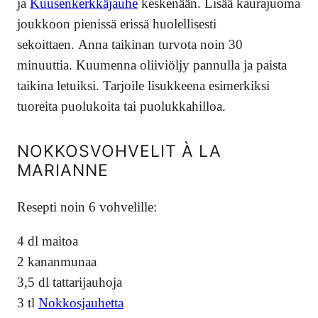
ja
Kuusenkerkkäjauhe
keskenään. Lisää kaurajuoma
joukkoon pienissä erissä huolellisesti
sekoittaen. Anna taikinan turvota noin 30
minuuttia. Kuumenna oliiviöljy pannulla ja paista
taikina letuiksi. Tarjoile lisukkeena esimerkiksi
tuoreita puolukoita tai puolukkahilloa.
NOKKOSVOHVELIT À LA
MARIANNE
Resepti noin 6 vohvelille:
4 dl maitoa
2 kananmunaa
3,5 dl tattarijauhoja
3 tl
Nokkosjauhetta