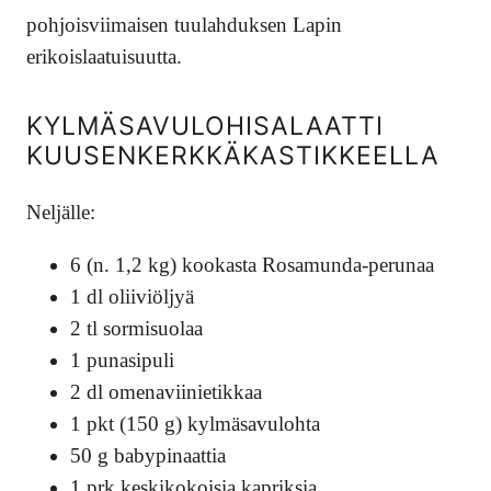
pohjoisviimaisen tuulahduksen Lapin
erikoislaatuisuutta.
KYLMÄSAVULOHISALAATTI
KUUSENKERKKÄKASTIKKEELLA
Neljälle:
6 (n. 1,2 kg) kookasta Rosamunda-perunaa
1 dl oliiviöljyä
2 tl sormisuolaa
1 punasipuli
2 dl omenaviinietikkaa
1 pkt (150 g) kylmäsavulohta
50 g babypinaattia
1 prk keskikokoisia kapriksia