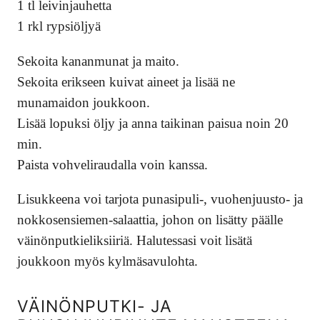
1 tl leivinjauhetta
1 rkl rypsiöljyä
Sekoita kananmunat ja maito.
Sekoita erikseen kuivat aineet ja lisää ne
munamaidon joukkoon.
Lisää lopuksi öljy ja anna taikinan paisua noin 20
min.
Paista vohveliraudalla voin kanssa.
Lisukkeena voi tarjota punasipuli-, vuohenjuusto- ja
nokkosensiemen-salaattia, johon on lisätty päälle
väinönputkieliksiiriä. Halutessasi voit lisätä
joukkoon myös kylmäsavulohta.
VÄINÖNPUTKI- JA