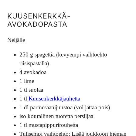
KUUSENKERKKÄ-
AVOKADOPASTA
Neljälle
250 g spagettia (kevyempi vaihtoehto
riisispastalla)
4 avokadoa
1 lime
1 tl suolaa
1 tl
Kuusenkerkkäjauhetta
1 dl parmesaanijuustoa (voi jättää pois)
iso kourallinen tuoretta persiljaa
1 tl mustapippurirouhetta
Tulisempi vaihtoehto: Lisää joukkoon hieman