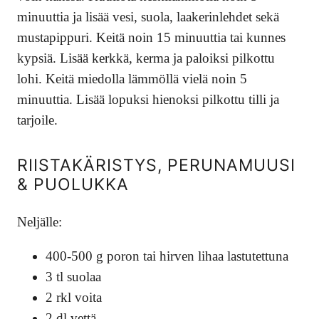
minuuttia ja lisää vesi, suola, laakerinlehdet sekä
mustapippuri. Keitä noin 15 minuuttia tai kunnes
kypsiä. Lisää kerkkä, kerma ja paloiksi pilkottu
lohi. Keitä miedolla lämmöllä vielä noin 5
minuuttia. Lisää lopuksi hienoksi pilkottu tilli ja
tarjoile.
RIISTAKÄRISTYS, PERUNAMUUSI
& PUOLUKKA
Neljälle:
400-500 g poron tai hirven lihaa lastutettuna
3 tl suolaa
2 rkl voita
2 dl vettä