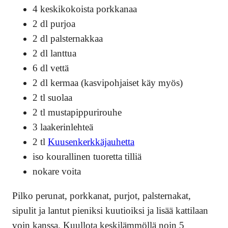
4 keskikokoista porkkanaa
2 dl purjoa
2 dl palsternakkaa
2 dl lanttua
6 dl vettä
2 dl kermaa (kasvipohjaiset käy myös)
2 tl suolaa
2 tl mustapippurirouhe
3 laakerinlehteä
2 tl
Kuusenkerkkäjauhetta
iso kourallinen tuoretta tilliä
nokare voita
Pilko perunat, porkkanat, purjot, palsternakat,
sipulit ja lantut pieniksi kuutioiksi ja lisää kattilaan
voin kanssa. Kuullota keskilämmöllä noin 5