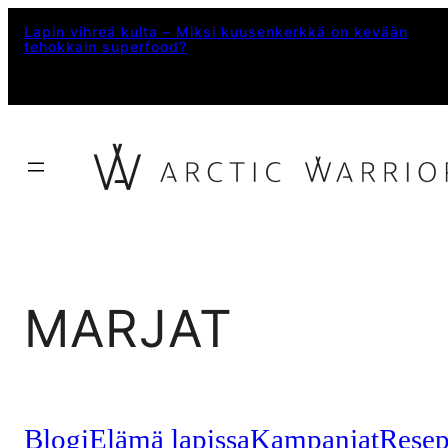
Siirry
Lapin vihreä kulta – Miksi kuusenkerkkä on kevään
tehokkain superfood?
sisältöön
MARJAT
Blogi
Elämä lapissa
Kampanjat
Resep