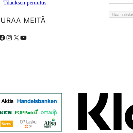
Tilauksen peruutus
EURAA MEITÄ
ebook
Instagram
X
YouTube