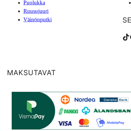
Puolukka
Ruusujuuri
S
Väinönputki
TikTok
Fac
MAKSUTAVAT