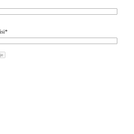
isi
*