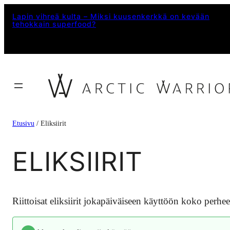
Lapin vihreä kulta – Miksi kuusenkerkkä on kevään
tehokkain superfood?
Etusivu
/ Eliksiirit
ELIKSIIRIT
Riittoisat eliksiirit jokapäiväiseen käyttöön koko perhee