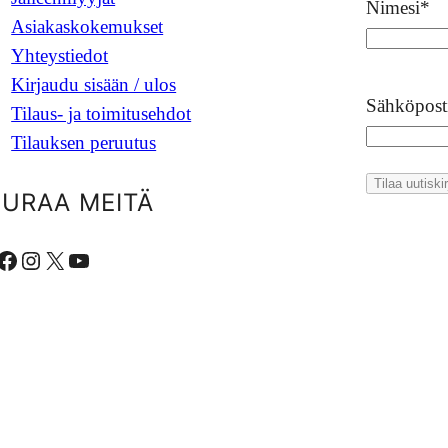
Nimesi
*
Asiakaskokemukset
Yhteystiedot
Kirjaudu sisään / ulos
Sähköpost
Tilaus- ja toimitusehdot
Tilauksen peruutus
EURAA MEITÄ
ebook
Instagram
X
YouTube