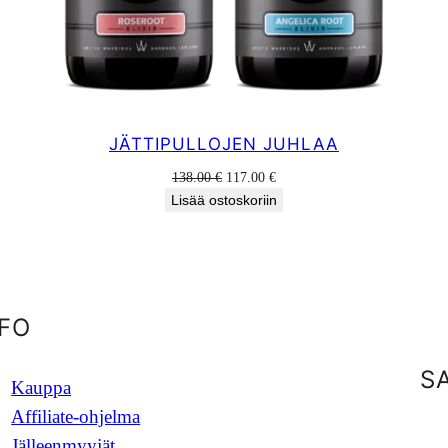
JÄTTIPULLOJEN JUHLAA
Alkuperäinen
Nykyinen
138.00
€
117.00
€
hinta
hinta
Lisää ostoskoriin
oli:
on:
138.00 €.
117.00 €.
NFO
S
Kauppa
Affiliate-ohjelma
Jälleenmyyjät