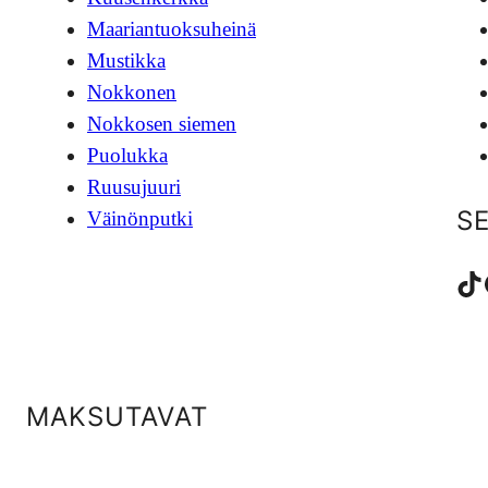
Maariantuoksuheinä
Mustikka
Nokkonen
Nokkosen siemen
Puolukka
Ruusujuuri
S
Väinönputki
TikTok
Fac
MAKSUTAVAT