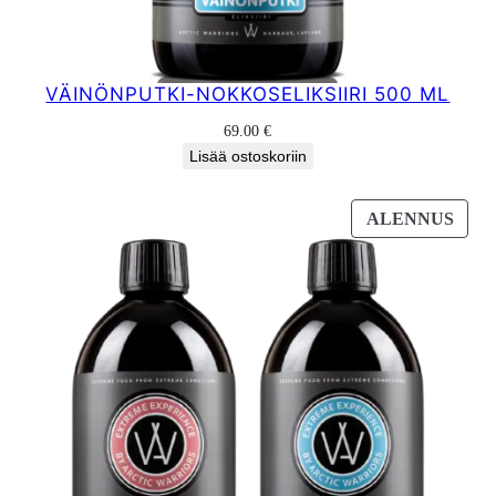
VÄINÖNPUTKI-NOKKOSELIKSIIRI 500 ML
69.00
€
Lisää ostoskoriin
TUO
ALENNUS
ALE