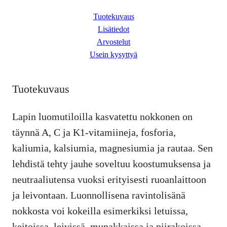
t
Tuotekuvaus
y
Lisätiedot
Arvostelut
Usein kysyttyä
Tuotekuvaus
Lapin luomutiloilla kasvatettu nokkonen on
täynnä A, C ja K1-vitamiineja, fosforia,
kaliumia, kalsiumia, magnesiumia ja rautaa. Sen
lehdistä tehty jauhe soveltuu koostumuksensa ja
neutraaliutensa vuoksi erityisesti ruoanlaittoon
ja leivontaan. Luonnollisena ravintolisänä
nokkosta voi kokeilla esimerkiksi letuissa,
keitoissa, leivissä, munakkaissa ja piirakoissa,