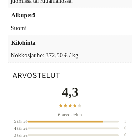
juomissa tai ruuanlaitossa.
Alkuperä
Suomi
Kilohinta
Nokkosjauhe: 372,50 € / kg
ARVOSTELUT
4,3
6 arvostelua
5 tähteä
5
4 tähteä
0
3 tähteä
0