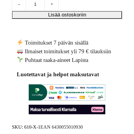
N
Arvio
6
–
+
o
4.33
k
5:stä
Lisää ostoskoriin
k
perustue
o
n
s
asiakkaa
j
n
Toimitukset 7 päivän sisällä
a
arvotuks
Ilmaiset toimitukset yli 79 € tilauksiin
u
een.
Puhtaat raaka-aineet Lapista
h
e
1
Luotettavat ja helpot maksutavat
5
0
g
q
u
a
n
t
SKU:
610-X-1
EAN
6430055010930
i