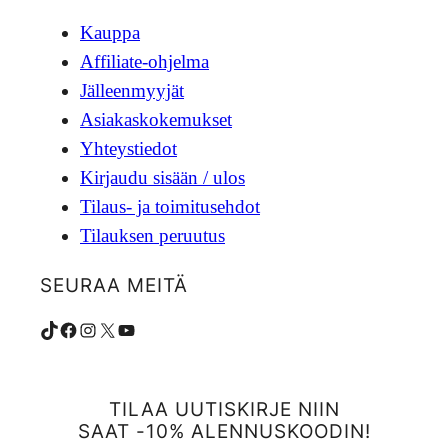
Kauppa
Affiliate-ohjelma
Jälleenmyyjät
Asiakaskokemukset
Yhteystiedot
Kirjaudu sisään / ulos
Tilaus- ja toimitusehdot
Tilauksen peruutus
SEURAA MEITÄ
TikTok
Facebook
Instagram
X
YouTube
TILAA UUTISKIRJE NIIN
SAAT -10% ALENNUSKOODIN!