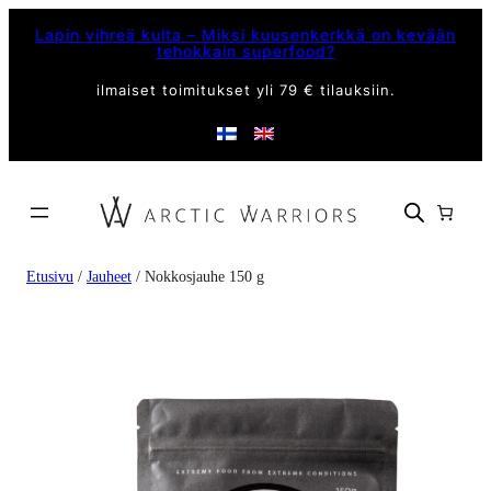
Lapin vihreä kulta – Miksi kuusenkerkkä on kevään
tehokkain superfood?
ilmaiset toimitukset yli 79 € tilauksiin.
Etusivu
/
Jauheet
/ Nokkosjauhe 150 g