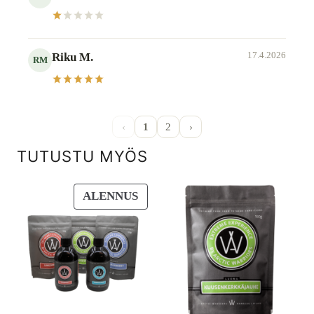
17.4.2026
Riku M.
RM
‹
1
2
›
TUTUSTU MYÖS
TUOTE
ALENNUS
ALENNUKSESSA