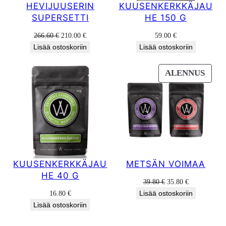
HEVIJUUSERIN
KUUSENKERKKÄJAU
SUPERSETTI
HE 150 G
Alkuperäinen
Nykyinen
266.60
€
210.00
€
59.00
€
hinta
hinta
Lisää ostoskoriin
Lisää ostoskoriin
oli:
on:
266.60 €.
210.00 €.
TUO
ALENNUS
ALE
KUUSENKERKKÄJAU
METSÄN VOIMAA
HE 40 G
Alkuperäinen
Nykyinen
39.80
€
35.80
€
hinta
hinta
16.80
€
Lisää ostoskoriin
oli:
on:
Lisää ostoskoriin
39.80 €.
35.80 €.