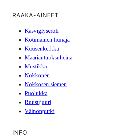
RAAKA-AINEET
Kasviglyseroli
Kotimainen hunaja
Kuusenkerkkä
Maariantuoksuheinä
Mustikka
Nokkonen
Nokkosen siemen
Puolukka
Ruusujuuri
Väinönputki
INFO