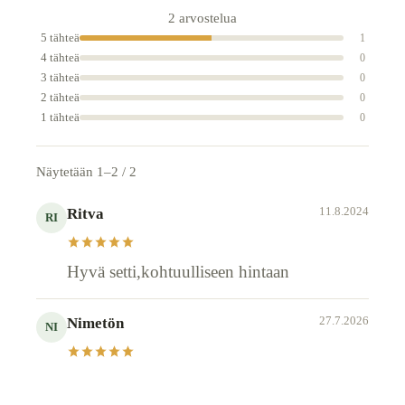
2 arvostelua
5 tähteä
1
4 tähteä
0
3 tähteä
0
2 tähteä
0
1 tähteä
0
Näytetään 1–2 / 2
11.8.2024
Ritva
RI
Hyvä setti,kohtuulliseen hintaan
27.7.2026
Nimetön
NI