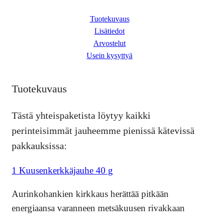
a
a
4
q
Tuotekuvaus
u
o
9
Lisätiedot
a
l
.
Arvostelut
n
Usein kysyttyä
t
i
2
i
:
0
t
Tuotekuvaus
y
6
1
€
Tästä yhteispaketista löytyy kaikki
.
.
perinteisimmät jauheemme pienissä kätevissä
pakkauksissa:
5
0
1 Kuusenkerkkäjauhe 40 g
Aurinkohankien kirkkaus herättää pitkään
€
energiaansa varanneen metsäkuusen rivakkaan
.