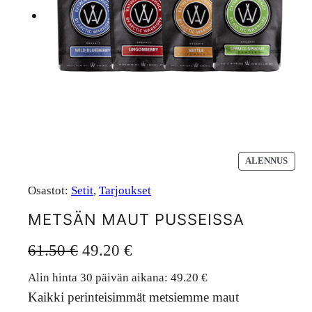
T
ALENNUS
U
O
Osastot:
Setit
, 
Tarjoukset
T
E
METSÄN MAUT PUSSEISSA
A
L
A
N
61.50
€
49.20
€
E
N
l
y
Alin hinta 30 päivän aikana:
49.20
€
N
U
k
k
Kaikki perinteisimmät metsiemme maut
K