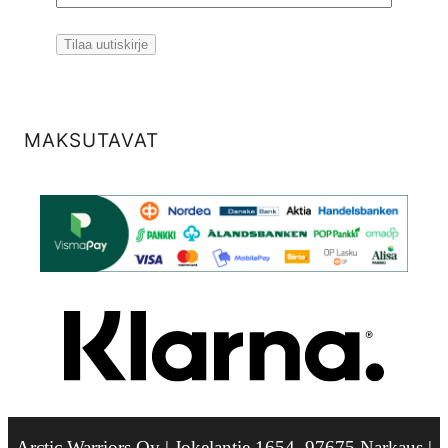
MAKSUTAVAT
Arctic Warriors Oy | Jokelantie 1654, 97675 Narkaus |