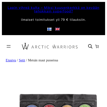
Lapin vihreä kulta – Miksi kuusenkerkkä on kevään
tehokkain superfood?
ilmaiset toimitukset yli 79 € tilauksiin.
Etusivu
/
Setit
/ Metsän maut pusseissa