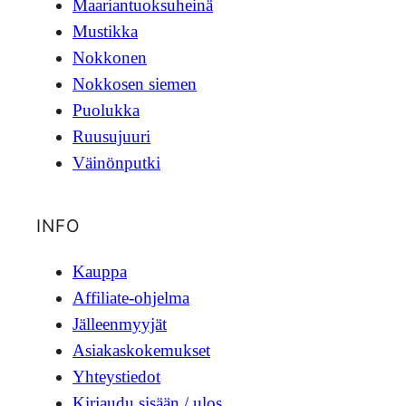
Maariantuoksuheinä
Mustikka
Nokkonen
Nokkosen siemen
Puolukka
Ruusujuuri
Väinönputki
INFO
Kauppa
Affiliate-ohjelma
Jälleenmyyjät
Asiakaskokemukset
Yhteystiedot
Kirjaudu sisään / ulos