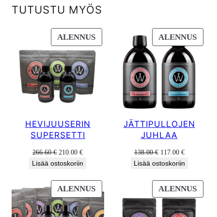
TUTUSTU MYÖS
TUOTE
TUO
ALENNUS
ALENNUS
ALENNUKSESSA
ALE
HEVIJUUSERIN
JÄTTIPULLOJEN
SUPERSETTI
JUHLAA
Alkuperäinen
Nykyinen
Alkuperäinen
Nykyinen
266.60
€
210.00
€
138.00
€
117.00
€
hinta
hinta
hinta
hinta
Lisää ostoskoriin
Lisää ostoskoriin
oli:
on:
oli:
on:
266.60 €.
210.00 €.
138.00 €.
117.00 €.
TUOTE
TUO
ALENNUS
ALENNUS
ALENNUKSESSA
ALE