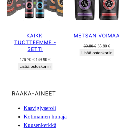
KAIKKI
METSÄN VOIMAA
TUOTTEEMME -
Alkuperäinen
Nykyinen
39.80
€
35.80
€
SETTI
hinta
hinta
Lisää ostoskoriin
oli:
on:
Alkuperäinen
Nykyinen
176.70
€
149.90
€
39.80 €.
35.80 €.
hinta
hinta
Lisää ostoskoriin
oli:
on:
176.70 €.
149.90 €.
RAAKA-AINEET
Kasviglyseroli
Kotimainen hunaja
Kuusenkerkkä