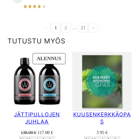
‹
1
2
…
21
›
TUTUSTU MYÖS
TUOTE
ALENNUS
ALENNUKSESSA
JÄTTIPULLOJEN
KUUSENKERKKÄOPA
JUHLAA
S
Alkuperäinen
Nykyinen
138.00
€
117.00
€
3.95
€
hinta
hinta