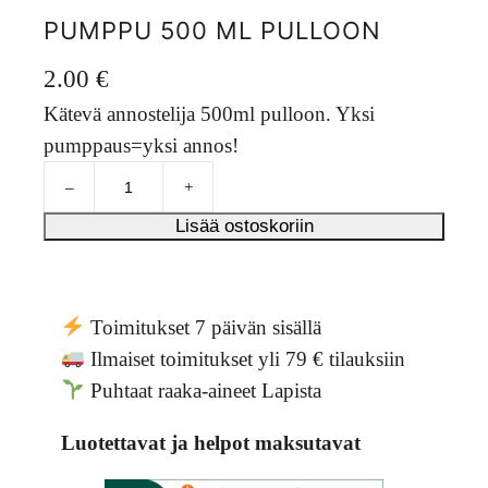
PUMPPU 500 ML PULLOON
2.00
€
Kätevä annostelija 500ml pulloon. Yksi
pumppaus=yksi annos!
P
–
+
u
m
Lisää ostoskoriin
p
p
u
5
Toimitukset 7 päivän sisällä
0
Ilmaiset toimitukset yli 79 € tilauksiin
0
Puhtaat raaka-aineet Lapista
m
l
p
Luotettavat ja helpot maksutavat
u
l