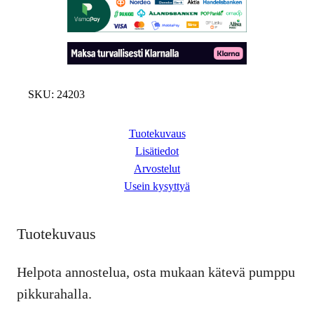
l
o
o
n
q
u
SKU:
24203
a
n
Tuotekuvaus
t
Lisätiedot
i
t
Arvostelut
y
Usein kysyttyä
Tuotekuvaus
Helpota annostelua, osta mukaan kätevä pumppu
pikkurahalla.