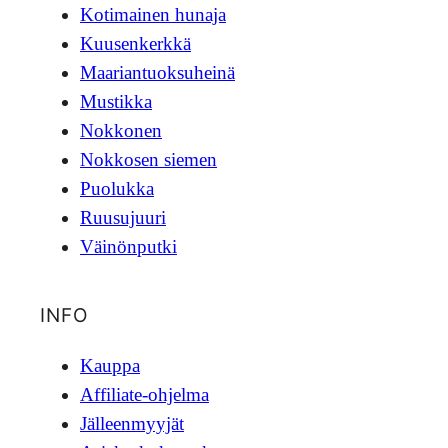
Kotimainen hunaja
Kuusenkerkkä
Maariantuoksuheinä
Mustikka
Nokkonen
Nokkosen siemen
Puolukka
Ruusujuuri
Väinönputki
INFO
Kauppa
Affiliate-ohjelma
Jälleenmyyjät