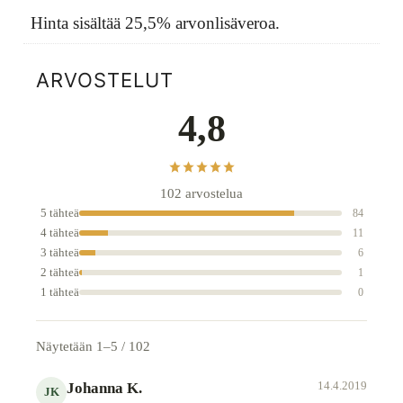
Hinta sisältää 25,5% arvonlisäveroa.
ARVOSTELUT
4,8
102 arvostelua
5 tähteä
84
4 tähteä
11
3 tähteä
6
2 tähteä
1
1 tähteä
0
Näytetään 1–5 / 102
14.4.2019
Johanna K.
JK