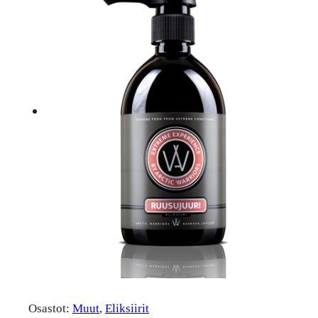
Osastot:
Muut
, 
Eliksiirit