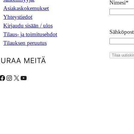
Nimesi
*
Asiakaskokemukset
Yhteystiedot
Kirjaudu sisään / ulos
Sähköpost
Tilaus- ja toimitusehdot
Tilauksen peruutus
EURAA MEITÄ
ebook
Instagram
X
YouTube