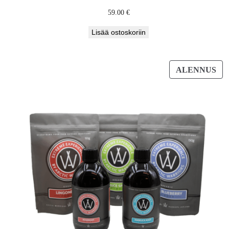
59.00
€
Lisää ostoskoriin
TU
ALENNUS
AL