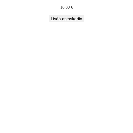
16.80
€
Lisää ostoskoriin
OTE
ENNUKSESSA