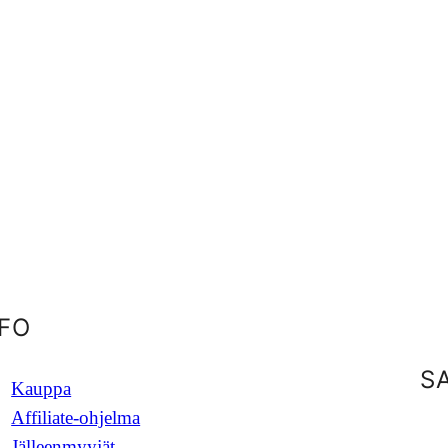
NFO
S
Kauppa
Affiliate-ohjelma
Jälleenmyyjät