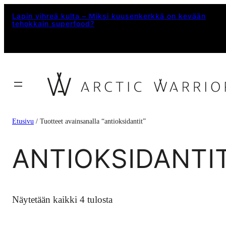
Siirry
Lapin vihreä kulta – Miksi kuusenkerkkä on kevään
tehokkain superfood?
sisältöön
Etusivu
/ Tuotteet avainsanalla “antioksidantit”
ANTIOKSIDANTI
Näytetään kaikki 4 tulosta