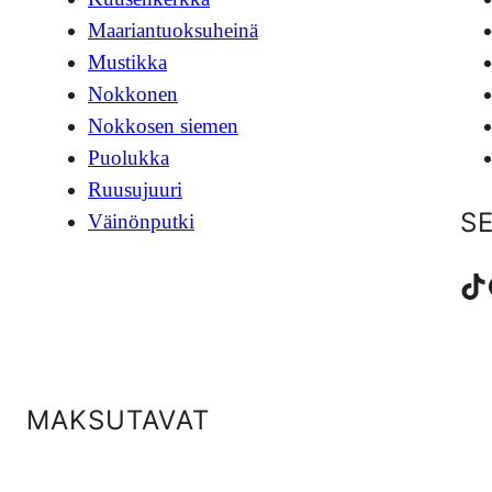
Maariantuoksuheinä
Mustikka
Nokkonen
Nokkosen siemen
Puolukka
Ruusujuuri
S
Väinönputki
TikTok
Fac
MAKSUTAVAT