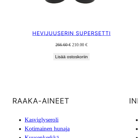
HEVIJUUSERIN SUPERSETTI
Alkuperäinen
Nykyinen
266.60
€
210.00
€
hinta
hinta
Lisää ostoskoriin
oli:
on:
266.60 €.
210.00 €.
RAAKA-AINEET
I
Kasviglyseroli
Kotimainen hunaja
Kuusenkerkkä