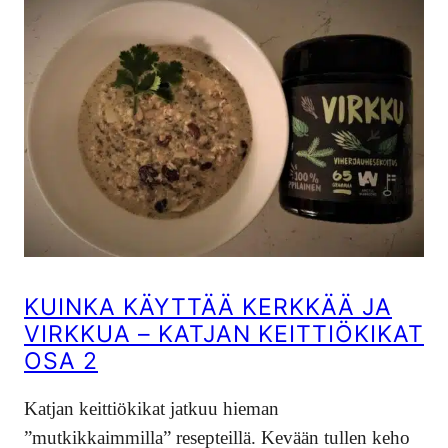
KUINKA KÄYTTÄÄ KERKKÄÄ JA
VIRKKUA – KATJAN KEITTIÖKIKAT
OSA 2
Katjan keittiökikat jatkuu hieman
”mutkikkaimmilla” resepteillä. Kevään tullen keho