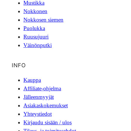
Mustikka
Nokkonen
Nokkosen siemen
Puolukka
Ruusujuuri
Väinönputki
INFO
Kauppa
Affiliate-ohjelma
Jälleenmyyjät
Asiakaskokemukset
Yhteystiedot
Kirjaudu sisään / ulos
Tilaus- ja toimitusehdot