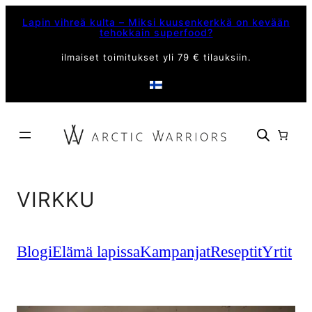
Siirry
Lapin vihreä kulta – Miksi kuusenkerkkä on kevään
sisältöön
tehokkain superfood?
ilmaiset toimitukset yli 79 € tilauksiin.
VIRKKU
Blogi
Elämä lapissa
Kampanjat
Reseptit
Yrtit