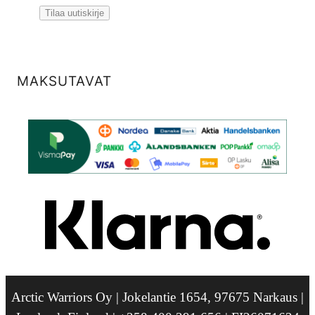
MAKSUTAVAT
Arctic Warriors Oy | Jokelantie 1654, 97675 Narkaus |