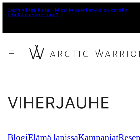
Siirry
Lapin vihreä kulta – Miksi kuusenkerkkä on kevään
tehokkain superfood?
sisältöön
VIHERJAUHE
Blogi
Elämä lapissa
Kampanjat
Resep