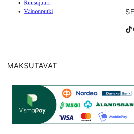
Ruusujuuri
S
Väinönputki
TikTok
Fac
MAKSUTAVAT