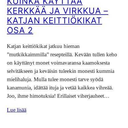
KUINKA KÄYTTÄÄ
KERKKÄÄ JA VIRKKUA –
KATJAN KEITTIÖKIKAT
OSA 2
Katjan keittiökikat jatkuu hieman
”mutkikkaimmilla” resepteillä. Kevään tullen keho
on käyttänyt monet voimavaransa kaamoksesta
selvitäkseen ja keväisin tuleekin monesti kummia
mielihaluja. Mulla tulee monesti tarve syödä
kanamunia, idättää ituja ja vetää kaikkea vihreää.
Joo, ihme himotuksia! Erillaiset viherjauheet…
Lue lisää