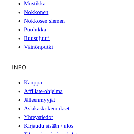
Mustikka
Nokkonen
Nokkosen siemen
Puolukka
Ruusujuuri
Väinönputki
INFO
Kauppa
Affiliate-ohjelma
Jälleenmyyjät
Asiakaskokemukset
Yhteystiedot
Kirjaudu sisään / ulos