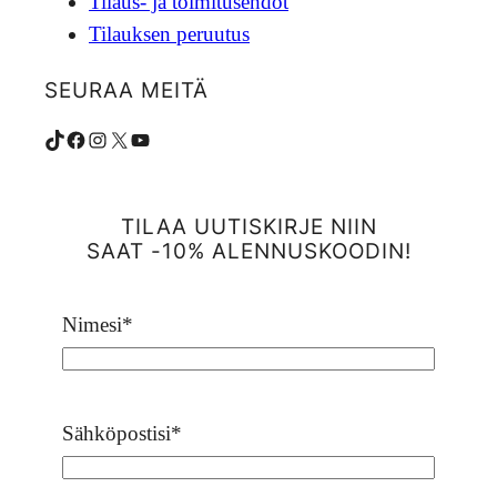
Tilaus- ja toimitusehdot
Tilauksen peruutus
SEURAA MEITÄ
TikTok
Facebook
Instagram
X
YouTube
TILAA UUTISKIRJE NIIN
SAAT -10% ALENNUSKOODIN!
Nimesi
*
Sähköpostisi
*