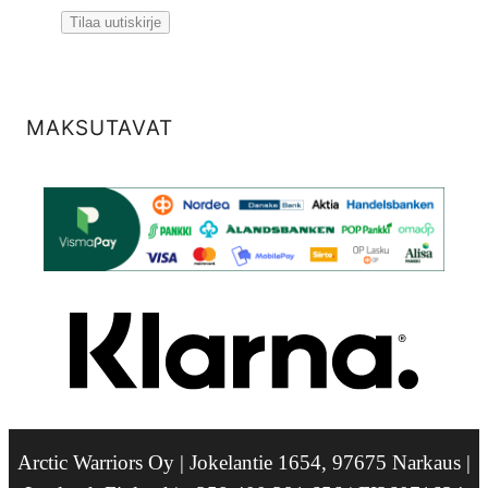
MAKSUTAVAT
Arctic Warriors Oy | Jokelantie 1654, 97675 Narkaus |