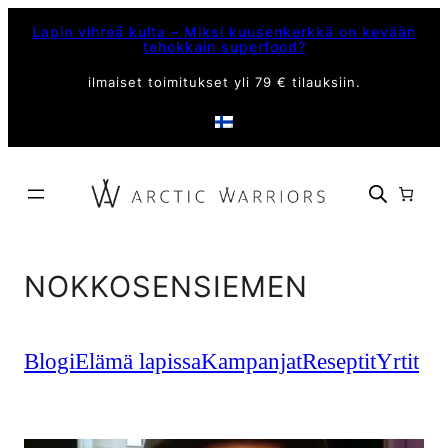
Siirry
Lapin vihreä kulta – Miksi kuusenkerkkä on kevään
sisältöön
tehokkain superfood?
ilmaiset toimitukset yli 79 € tilauksiin.
NOKKOSENSIEMEN
Blogi
Elämä lapissa
Kampanjat
Reseptit
Yrtit