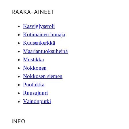
RAAKA-AINEET
Kasviglyseroli
Kotimainen hunaja
Kuusenkerkkä
Maariantuoksuheinä
Mustikka
Nokkonen
Nokkosen siemen
Puolukka
Ruusujuuri
Väinönputki
INFO