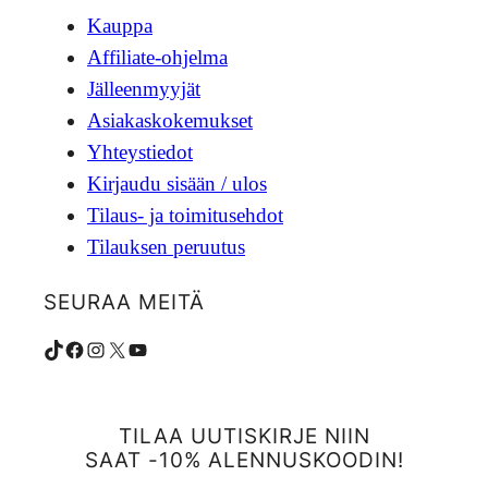
Kauppa
Affiliate-ohjelma
Jälleenmyyjät
Asiakaskokemukset
Yhteystiedot
Kirjaudu sisään / ulos
Tilaus- ja toimitusehdot
Tilauksen peruutus
SEURAA MEITÄ
TikTok
Facebook
Instagram
X
YouTube
TILAA UUTISKIRJE NIIN
SAAT -10% ALENNUSKOODIN!