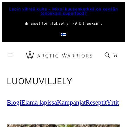
Siirry
Lapin vihreä kulta – Miksi kuusenkerkkä on kevään
sisältöön
tehokkain superfood?
ilmaiset toimitukset yli 79 € tilauksiin.
LUOMUVILJELY
Blogi
Elämä lapissa
Kampanjat
Reseptit
Yrtit