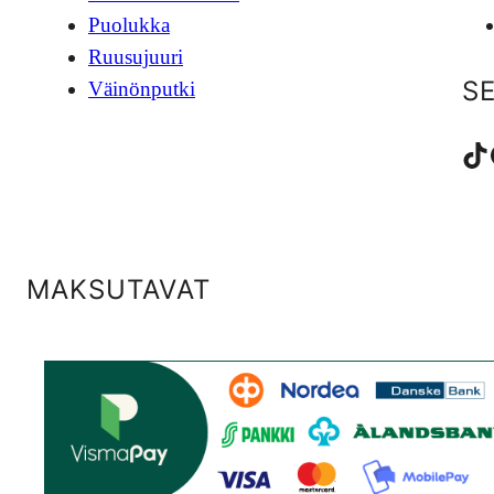
Puolukka
Ruusujuuri
S
Väinönputki
TikTok
Fac
MAKSUTAVAT