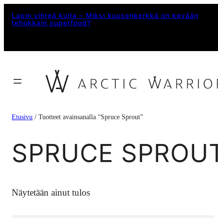
Siirry
Lapin vihreä kulta – Miksi kuusenkerkkä on kevään
tehokkain superfood?
sisältöön
Etusivu
/ Tuotteet avainsanalla “Spruce Sprout”
SPRUCE SPROU
Näytetään ainut tulos