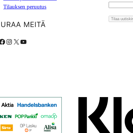
Tilauksen peruutus
EURAA MEITÄ
ebook
Instagram
X
YouTube